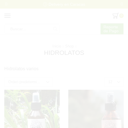
Delivery en Caracas
0
Reporte
de Pago
Search
input
Inicio
Shop
HIDROLATOS
Hidrolatos varios
Products
per
page