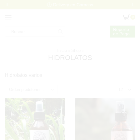
Delivery en Caracas
0
Reporte
de Pago
Search
input
Inicio
Shop
HIDROLATOS
Hidrolatos varios
Products
per
page