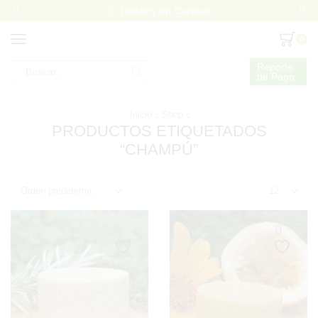
Delivery en Caracas
0
Reporte
de Pago
Search
input
Inicio
Shop
PRODUCTOS ETIQUETADOS
“CHAMPÚ”
Products
per
page