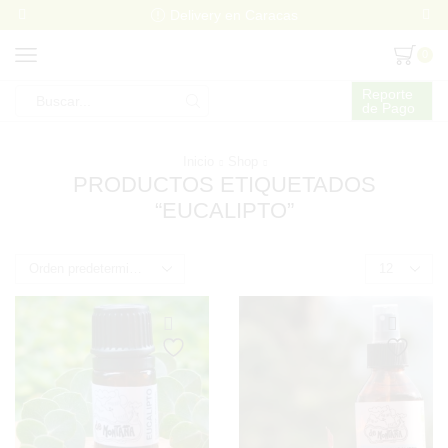
Delivery en Caracas
0
Reporte
de Pago
Search
input
Inicio
Shop
PRODUCTOS ETIQUETADOS
“EUCALIPTO”
Products
per
page