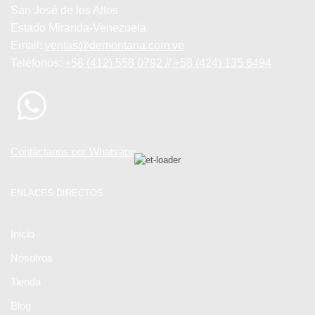
San José de los Altos
Estado Miranda-Venezuela
Email:
ventas@demontana.com.ve
Teléfonos:
+58 (412) 558 0792 // +58 (424) 135 6494
Contáctanos por Whatsapp
ENLACES DIRECTOS
Inicio
Nosotros
Tienda
Blog