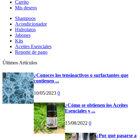
Carrito
Mis deseos
Shampoos
Acondicionador
Hidrolatos
Jabones
Kits
Aceites Esenciales
Reporte de pago
Últimos Artículos
¿Conoces los tensioactivos o surfactantes que
contienen ...
10/05/2023
0
¿Cómo se obtienen los Aceites
Esenciales y ...
15/08/2022
0
¿Por qué pasarse a