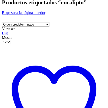
Productos etiquetados “eucalipto”
Regresar a la página anterior
View as:
List
Mostrar
Products
per
page