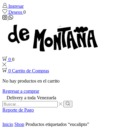
Ingresar
Deseos
0
Instagram
Whatsapp
0
0
0
Carrito de Compras
No hay productos en el carrito
Regresar a comprar
Delivery a toda Venezuela
Search
input
Search
Reporte de Pago
Inicio
Shop
Productos etiquetados “eucalipto”