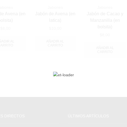
abones
Jabones
Jabones
de Avena (en
Jabón de Avena (en
Jabón de Cacao y
olsita)
latica)
Manzanilla (en
bolsita)
$
8,00
$
10,00
$
8,00
ÑADIR AL
AÑADIR AL
ARRITO
CARRITO
AÑADIR AL
CARRITO
S DIRECTOS
ÚLTIMOS ARTÍCULOS