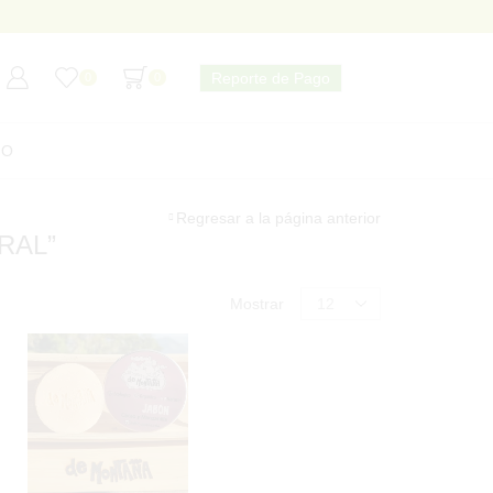
Reporte de Pago
0
0
TO
Regresar a la página anterior
RAL”
CATEGORÍAS DE PRODUCTOS
Products
Mostrar
per
page
Desodorantes
Pasta Dental
Protector Solar
Shampoos