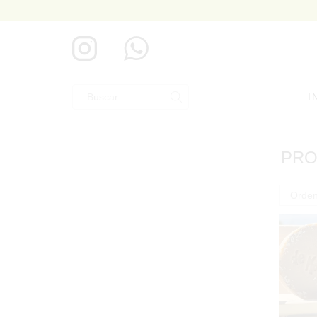
I
Search
input
PRO