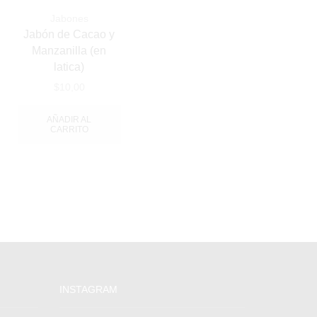
Acondicionadores
Jabones
Jabones
Jabón de Cacao y
Aceites Esenciales
Manzanilla (en
latica)
Hidrolatos
$
10,00
Kits
General
AÑADIR AL
CARRITO
INSTAGRAM