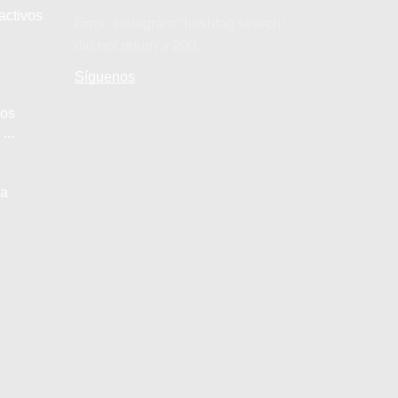
activos
Error: Instagram "hashtag search"
did not return a 200.
Síguenos
los
...
la