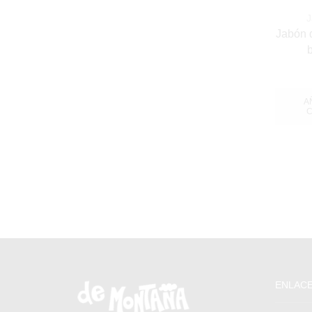
J
Jabón 
b
A
C
ENLACE