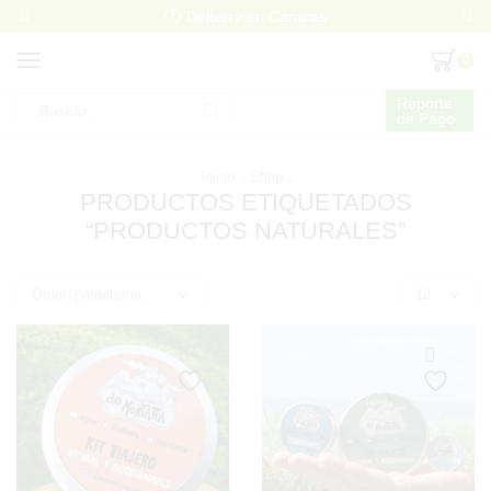
Delivery en Caracas
0
Reporte
de Pago
Search
input
Inicio
Shop
PRODUCTOS ETIQUETADOS
“PRODUCTOS NATURALES”
Products
per
page