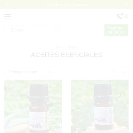
Delivery en Caracas
0
Reporte
de Pago
Search
input
Inicio
Shop
ACEITES ESENCIALES
Products
per
page