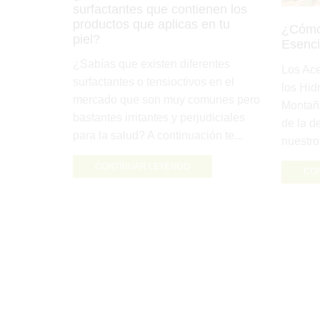
surfactantes que contienen los
productos que aplicas en tu
¿Cómo 
piel?
Esenci
¿Sabías que existen diferentes
Los Ace
surfactantes o tensioctivos en el
los Hid
mercado que son muy comunes pero
Montañ
bastantes irritantes y perjudiciales
de la d
para la salud? A continuación te...
nuestros
CONTINUAR LEYENDO
CO