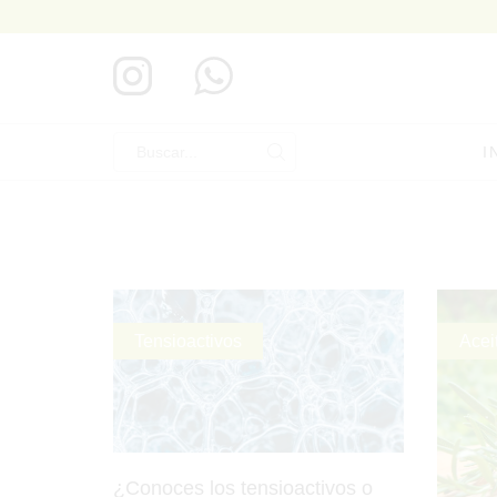
I
Search
input
Tensioactivos
Acei
¿Conoces los tensioactivos o