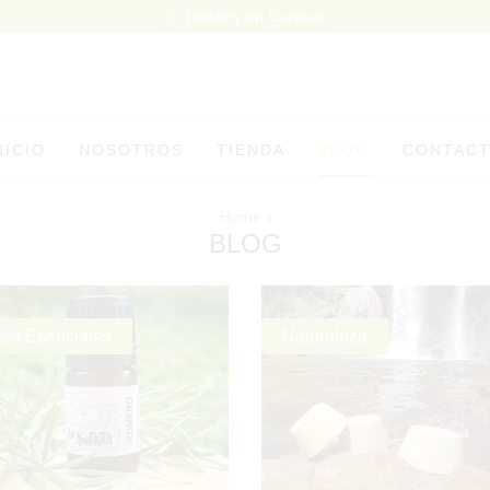
Delivery en Caracas
NICIO
NOSOTROS
TIENDA
BLOG
CONTAC
Home
BLOG
tes Esenciales
Naturaleza