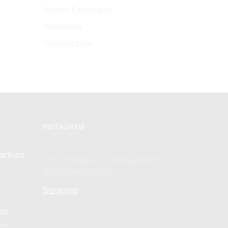
Aceites Esenciales
Naturaleza
Tensioactivos
INSTAGRAM
activos
Error: Instagram "hashtag search"
did not return a 200.
Síguenos
los
...