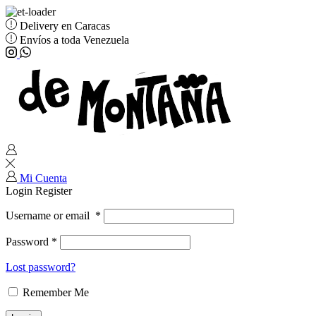
Delivery en Caracas
Envíos a toda Venezuela
Instagram
Whatsapp
Mi Cuenta
Login
Register
Username or email
*
Password
*
Lost password?
Remember Me