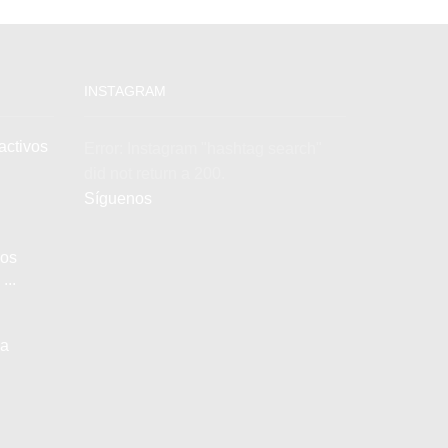
INSTAGRAM
activos
Error: Instagram "hashtag search"
did not return a 200.
Síguenos
los
...
la