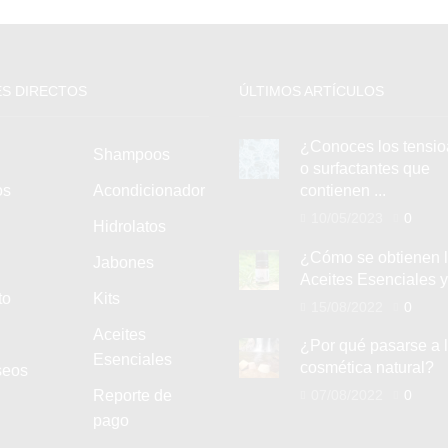
S DIRECTOS
ÚLTIMOS ARTÍCULOS
¿Conoces los tensio
Shampoos
o surfactantes que
os
Acondicionador
contienen ...
10/05/2023
0
Hidrolatos
¿Cómo se obtienen 
Jabones
Aceites Esenciales y 
to
Kits
15/08/2022
0
Aceites
¿Por qué pasarse a 
Esenciales
cosmética natural?
seos
Reporte de
07/08/2022
0
pago