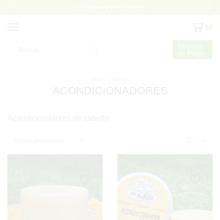
Delivery en Caracas
0
Reporte
de Pago
Search
input
Inicio
Shop
ACONDICIONADORES
Acondicionadores de cabello
Products
per
page