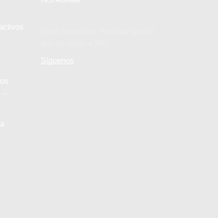
activos
Error: Instagram "hashtag search"
did not return a 200.
Síguenos
los
...
la