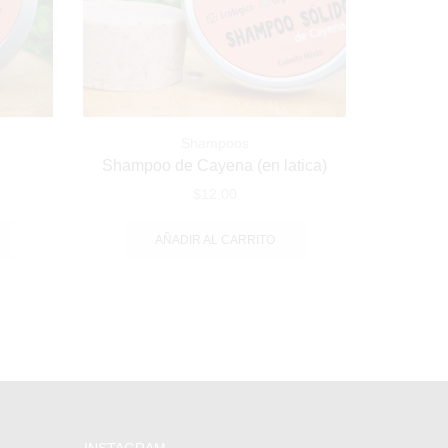
Acondicionadores
Jabones
Aceites Esenciales
Hidrolatos
Kits
Shampoos
a
Shampoo de Cayena (en latica)
General
$
12,00
AÑADIR AL CARRITO
INSTAGRAM