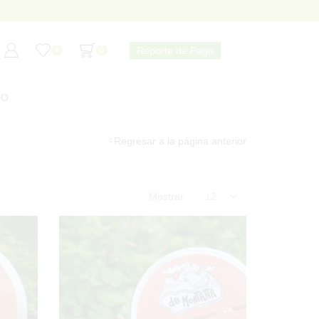
Reporte de Pago
0
0
TO
Regresar a la página anterior
”
CATEGORÍAS DE PRODUCTOS
Products
Mostrar
per
page
Desodorantes
Pasta Dental
Protector Solar
Shampoos