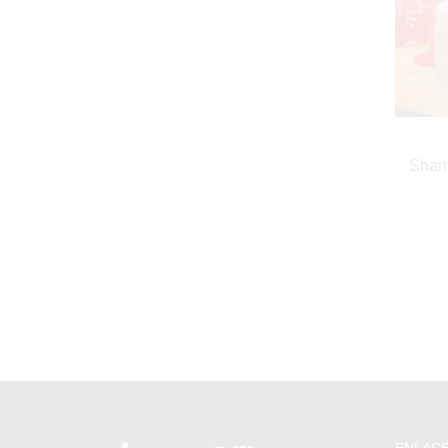
Shamp
ENLACE