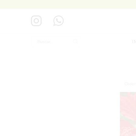
I
Search
input