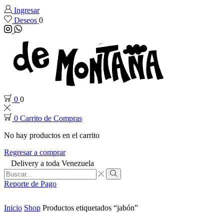
Ingresar
Deseos
0
Instagram
Whatsapp
0
0
0
Carrito de Compras
No hay productos en el carrito
Regresar a comprar
Delivery a toda Venezuela
Search
input
Search
Reporte de Pago
Inicio
Shop
Productos etiquetados “jabón”