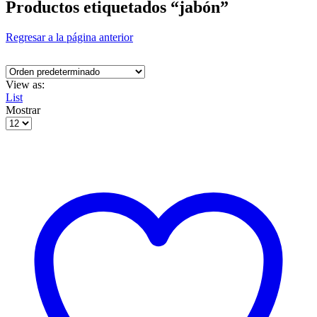
Productos etiquetados “jabón”
Regresar a la página anterior
View as:
List
Mostrar
Products
per
page