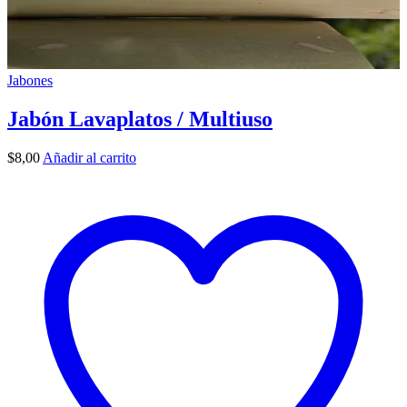
Jabones
Jabón Lavaplatos / Multiuso
$
8,00
Añadir al carrito