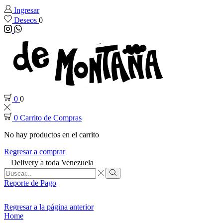
Ingresar
Deseos
0
Instagram
Whatsapp
0
0
0
Carrito de Compras
No hay productos en el carrito
Regresar a comprar
Delivery a toda Venezuela
Search
input
Search
Reporte de Pago
Regresar a la página anterior
Home