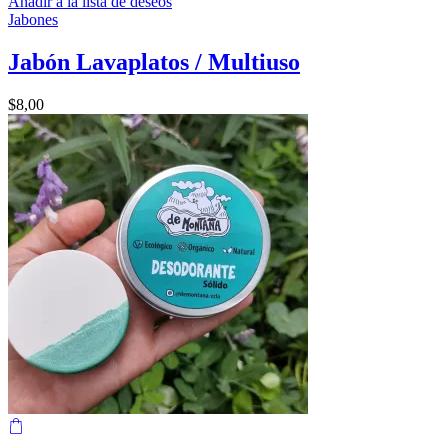
Añadir a la lista de deseos
Jabones
Jabón Lavaplatos / Multiuso
$
8,00