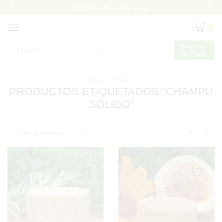
Delivery en Caracas
0
Reporte
de Pago
Search
input
Inicio
Shop
PRODUCTOS ETIQUETADOS “CHAMPÚ
SÓLIDO”
Products
per
page