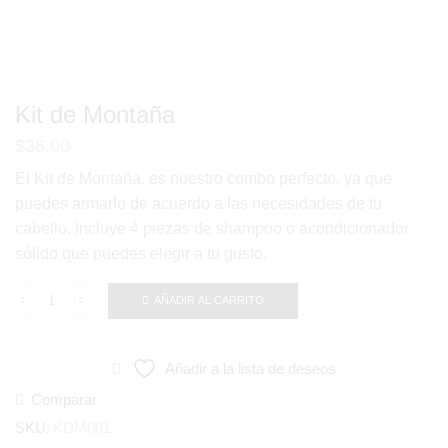
Kit de Montaña
$
36,00
El Kit de Montaña, es nuestro combo perfecto, ya que
puedes armarlo de acuerdo a las necesidades de tu
cabello.
Incluye 4 piezas de shampoo o acondicionador
sólido que puedes elegir a tu gusto.
AÑADIR AL CARRITO
Kit
de
Montaña
Añadir a la lista de deseos
cantidad
Comparar
SKU:
KDM001