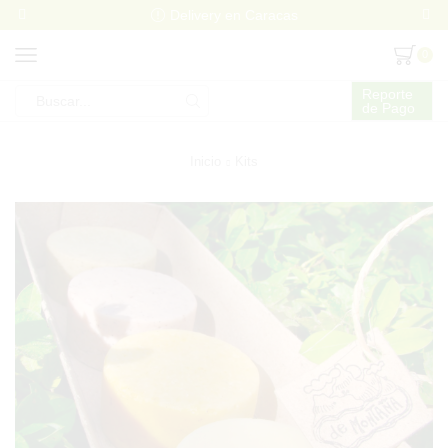
Delivery en Caracas
0
Reporte
de Pago
Search
input
Inicio
Kits