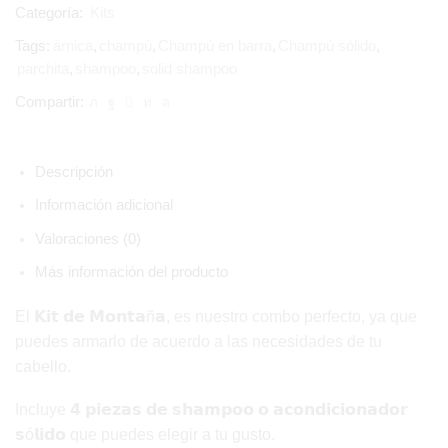
Categoría:
Kits
Tags:
árnica
,
champú
,
Champú en barra
,
Champú sólido
,
parchita
,
shampoo
,
solid shampoo
Compartir:
Descripción
Información adicional
Valoraciones (0)
Más información del producto
El 𝗞𝗶𝘁 𝗱𝗲 𝗠𝗼𝗻𝘁𝗮ñ𝗮, es nuestro combo perfecto, ya que
puedes armarlo de acuerdo a las necesidades de tu
cabello.
Incluye 𝟰 𝗽𝗶𝗲𝘇𝗮𝘀 𝗱𝗲 𝘀𝗵𝗮𝗺𝗽𝗼𝗼 𝗼 𝗮𝗰𝗼𝗻𝗱𝗶𝗰𝗶𝗼𝗻𝗮𝗱𝗼𝗿
𝘀ó𝗹𝗶𝗱𝗼 que puedes elegir a tu gusto.