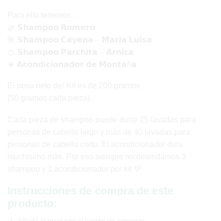
Para ello tenemos :
🌿 𝗦𝗵𝗮𝗺𝗽𝗼𝗼 𝗥𝗼𝗺𝗲𝗿𝗼
🌺 𝗦𝗵𝗮𝗺𝗽𝗼𝗼 𝗖𝗮𝘆𝗲𝗻𝗮 – 𝗠𝗮𝗿𝗶𝗮 𝗟𝘂𝗶𝘀𝗮
🍊 𝗦𝗵𝗮𝗺𝗽𝗼𝗼 𝗣𝗮𝗿𝗰𝗵𝗶𝘁𝗮 – 𝗔𝗿𝗻𝗶𝗰𝗮
☀️ 𝗔𝗰𝗼𝗻𝗱𝗶𝗰𝗶𝗼𝗻𝗮𝗱𝗼𝗿 𝗱𝗲 𝗠𝗼𝗻𝘁𝗮ñ𝗮
El peso neto del Kit es de 200 gramos
(50 gramos cada pieza).
Cada pieza de shampoo puede durar 25 lavadas para
personas de cabello largo y más de 40 lavadas para
personas de cabello corto. El acondicionador dura
muchísimo más. Por eso siempre recomendamos 3
shampoo y 1 acondicionador por kit 💚
Instrucciones de compra de este
producto:
Añade el producto al carrito de compras