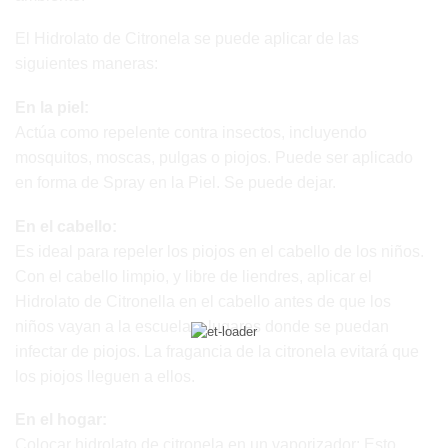
El Hidrolato de Citronela se puede aplicar de las
siguientes maneras:
En la piel:
Actúa como repelente contra insectos, incluyendo
mosquitos, moscas, pulgas o piojos. Puede ser aplicado
en forma de Spray en la Piel. Se puede dejar.
En el cabello:
Es ideal para repeler los piojos en el cabello de los niños.
Con el cabello limpio, y libre de liendres, aplicar el
Hidrolato de Citronella en el cabello antes de que los
niños vayan a la escuela o lugares donde se puedan
infectar de piojos. La fragancia de la citronela evitará que
los piojos lleguen a ellos.
En el hogar:
Colocar hidrolato de citronela en un vaporizador: Esto