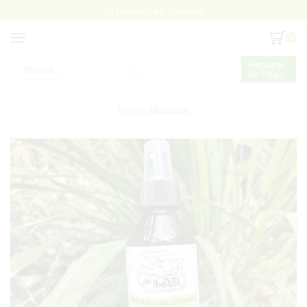
Delivery en Caracas
0
Reporte
de Pago
Search
input
Inicio
Hidrolatos