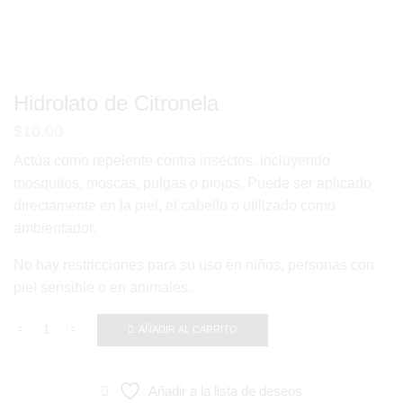
Hidrolato de Citronela
$
10,00
Actúa como repelente contra insectos, incluyendo
mosquitos, moscas, pulgas o piojos. Puede ser aplicado
directamente en la piel, el cabello o utilizado como
ambientador.
No hay restricciones para su uso en niños, personas con
piel sensible o en animales.
AÑADIR AL CARRITO
Hidrolato
de
Citronela
Añadir a la lista de deseos
cantidad