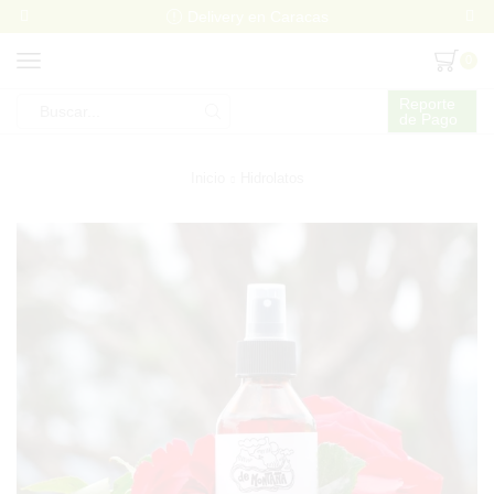
Delivery en Caracas
0
Reporte
de Pago
Search
input
Inicio
Hidrolatos