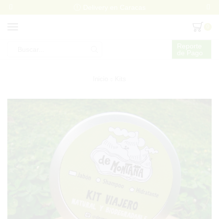
Delivery en Caracas
0
Reporte
de Pago
Search
input
Inicio
Kits