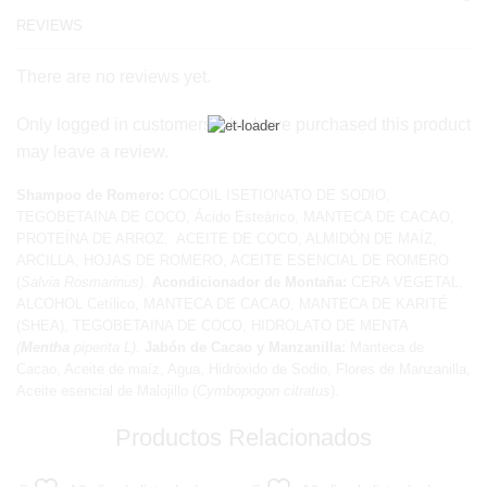
REVIEWS
There are no reviews yet.
Only logged in customers who have purchased this product
may leave a review.
Shampoo de Romero:
COCOIL ISETIONATO DE SODIO,
TEGOBETAINA DE COCO, Ácido Esteárico, MANTECA DE CACAO,
PROTEÍNA DE ARROZ, ACEITE DE COCO, ALMIDÓN DE MAÍZ,
ARCILLA, HOJAS DE ROMERO, ACEITE ESENCIAL DE ROMERO
(
Salvia Rosmarinus)
.
Acondicionador de Montaña:
CERA VEGETAL,
ALCOHOL Cetílico, MANTECA DE CACAO, MANTECA DE KARITÉ
(SHEA), TEGOBETAINA DE COCO, HIDROLATO DE MENTA
(
Mentha
piperita L
).
Jabón de Cacao y Manzanilla:
Manteca de
Cacao, Aceite de maíz, Agua, Hidróxido de Sodio, Flores de Manzanilla,
Aceite esencial de Malojillo (
Cymbopogon citratus
).
Productos Relacionados