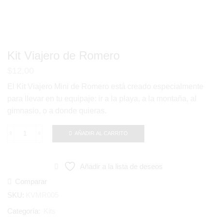
Kit Viajero de Romero
$
12,00
El Kit Viajero Mini de Romero está creado especialmente
para llevar en tu equipaje: ir a la playa, a la montaña, al
gimnasio, o a donde quieras.
AÑADIR AL CARRITO
Kit
Viajero
de
Añadir a la lista de deseos
Romero
cantidad
Comparar
SKU:
KVMR005
Categoría:
Kits