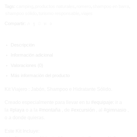
Tags:
camping
,
productos naturales
,
romero
,
shampoo en barra
,
shampoo sólido
,
turismo responsable
,
viajes
Compartir:
Descripción
Información adicional
Valoraciones (0)
Más información del producto
Kit Viajero : Jabón, Shampoo e Hidratante Sólido.
Creado especialmente para llevar en tu
#equipaje
: ir a
la
#playa
o a la
#montaña
, de
#excursión
, al
#gimnasio
,
o a donde quieras.
Este Kit Incluye: