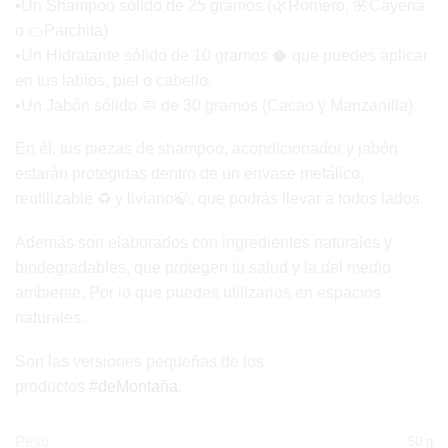
▪️Un Shampoo sólido de 25 gramos (🌿Romero, 🌺Cayena
o 🍊Parchita)
▪️Un Hidratante sólido de 10 gramos 🥥 que puedes aplicar
en tus labios, piel o cabello.
▪️Un Jabón sólido 🧼 de 30 gramos (Cacao y Manzanilla).
En él, tus piezas de shampoo, acondicionador y jabón
estarán protegidas dentro de un envase metálico,
reutilizable ♻️ y liviano🍃, que podrás llevar a todos lados.
Además son elaborados con ingredientes naturales y
biodegradables, que protegen tu salud y la del medio
ambiente. Por lo que puedes utilizarlos en espacios
naturales.
Son las versiones pequeñas de los
productos
#deMontaña
.
Peso
50 g