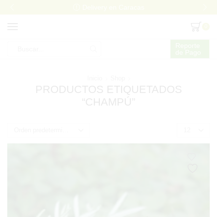
Delivery en Caracas
0
Reporte
de Pago
Search
input
Inicio
Shop
PRODUCTOS ETIQUETADOS
“CHAMPÚ”
Products
per
page