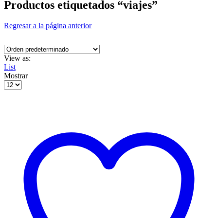
Productos etiquetados “viajes”
Regresar a la página anterior
View as:
List
Mostrar
Products
per
page