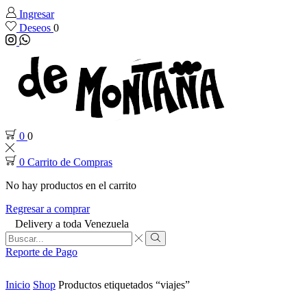
Ingresar
Deseos
0
Instagram
Whatsapp
0
0
0
Carrito de Compras
No hay productos en el carrito
Regresar a comprar
Delivery a toda Venezuela
Search
input
Search
Reporte de Pago
Inicio
Shop
Productos etiquetados “viajes”