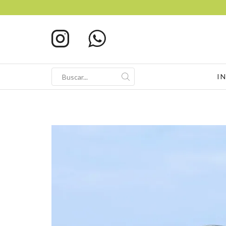
I
Search
input