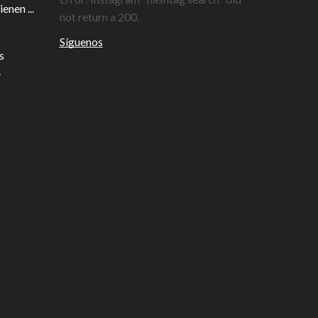
enen ...
not return a 200.
Síguenos
s
.