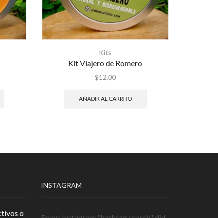
Kits
a
Kit Viajero de Romero
Shampo
$
12,00
AÑADIR AL CARRITO
INSTAGRAM
tivos o
Error: Instagram "hashtag search" did