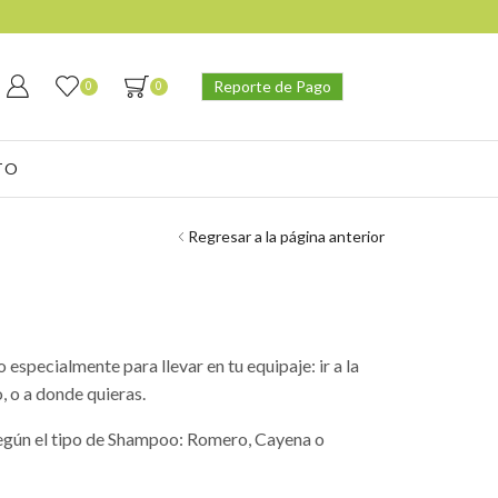
Reporte de Pago
0
0
TO
Regresar a la página anterior
 especialmente para llevar en tu equipaje: ir a la
o, o a donde quieras.
según el tipo de Shampoo:
Romero
,
Cayena
o