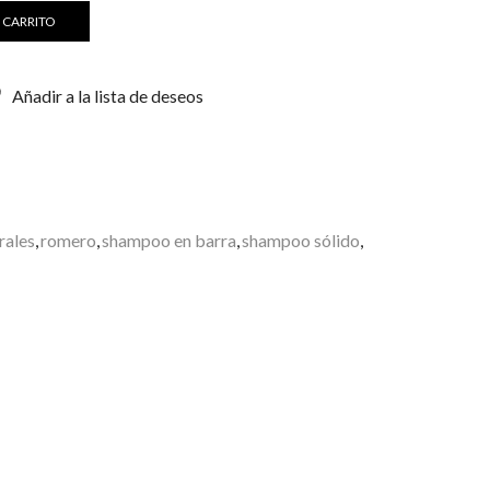
 CARRITO
Añadir a la lista de deseos
rales
,
romero
,
shampoo en barra
,
shampoo sólido
,