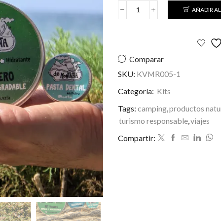
AÑADIR AL
Kit
Viajero
+Plus
cantidad
Comparar
SKU:
KVMR005-1
Categoría:
Kits
Tags:
camping
,
productos natu
turismo responsable
,
viajes
Compartir: