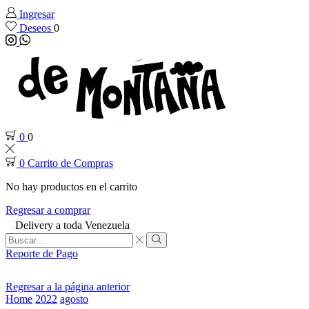
Ingresar
Deseos
0
Instagram
Whatsapp
0
0
0
Carrito de Compras
No hay productos en el carrito
Regresar a comprar
Delivery a toda Venezuela
Search
input
Search
Reporte de Pago
Regresar a la página anterior
Home
2022
agosto