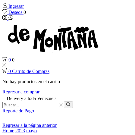
Ingresar
Deseos
0
Instagram
Whatsapp
0
0
0
Carrito de Compras
No hay productos en el carrito
Regresar a comprar
Delivery a toda Venezuela
Search
input
Search
Reporte de Pago
Regresar a la página anterior
Home
2023
mayo