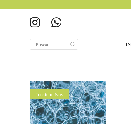
I
Search
input
Tensioactivos